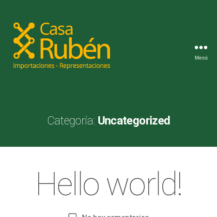
Menú
Casa
Rubén
-
Categoría:
Uncategorized
Importaciones
y
representaciones
a
g
o
Categorías
Hello world!
U
N
s
P
C
o
t
A
o
r
T
E
2
a
Autor
Fecha
en