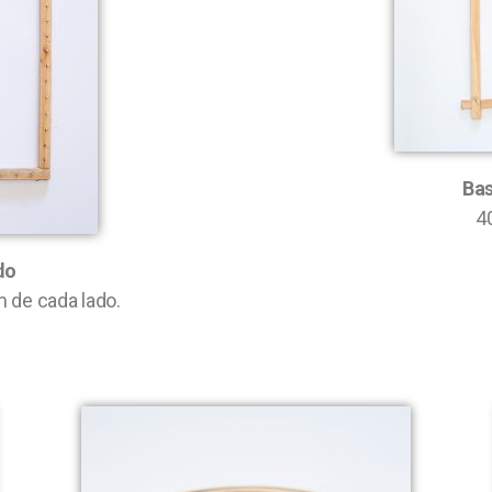
Bas
4
do
m de cada lado.